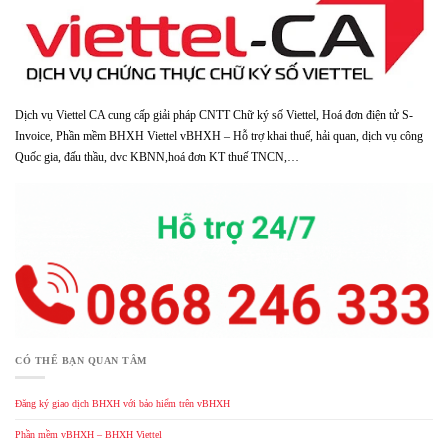
Dịch vụ Viettel CA cung cấp giải pháp CNTT Chữ ký số Viettel, Hoá đơn điện tử S-
Invoice, Phần mềm BHXH Viettel vBHXH – Hỗ trợ khai thuế, hải quan, dịch vụ công
Quốc gia, đấu thầu, dvc KBNN,hoá đơn KT thuế TNCN,…
CÓ THỂ BẠN QUAN TÂM
Đăng ký giao dịch BHXH với bảo hiểm trên vBHXH
Phần mềm vBHXH – BHXH Viettel