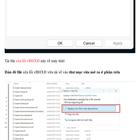
Tải file
sửa lỗi vBHXH
này về máy tính\
Dán đè file
sửa lỗi vBHXH vừa tải về vào
thư mục vừa mở ra ở phần trên