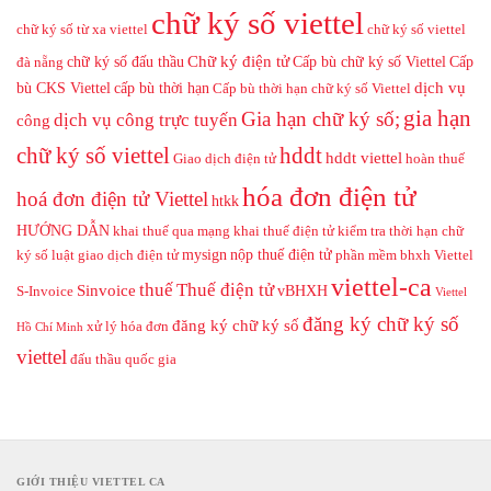
chữ ký số viettel
chữ ký số từ xa viettel
chữ ký số viettel
Chữ ký điện tử
chữ ký số đấu thầu
Cấp bù chữ ký số Viettel
Cấp
đà nẵng
dịch vụ
bù CKS Viettel
cấp bù thời hạn
Cấp bù thời hạn chữ ký số Viettel
gia hạn
Gia hạn chữ ký số;
dịch vụ công trực tuyến
công
hddt
chữ ký số viettel
hddt viettel
Giao dịch điện tử
hoàn thuế
hóa đơn điện tử
hoá đơn điện tử Viettel
htkk
HƯỚNG DẪN
khai thuế qua mạng
khai thuế điện tử
kiểm tra thời hạn chữ
mysign
nộp thuế điện tử
ký số
luật giao dịch điện tử
phần mềm bhxh Viettel
viettel-ca
thuế
Thuế điện tử
Sinvoice
vBHXH
S-Invoice
Viettel
đăng ký chữ ký số
đăng ký chữ ký số
xử lý hóa đơn
Hồ Chí Minh
viettel
đấu thầu quốc gia
GIỚI THIỆU VIETTEL CA