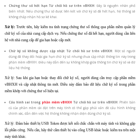
Chứng thư số hết hạn Từ chối hồ sơ trên vBHXH
: Đây là nguyên nhân phổ
biến nhất. Nếu chứng thư số được liên kết với chữ ký số đã hết hạn, hệ thống sẽ
không chấp nhận hồ sơ kê khai.
Xử lý:
Trước tiên, hãy kiểm tra tình trạng chứng thư số thông qua phần mềm quản lý
chữ ký số của nhà cung cấp dịch vụ. Nếu chứng thư số đã hết hạn, người dùng cần liên
hệ với nhà cung cấp để gia hạn hoặc cấp mới.
Chữ ký số không được cập nhật Từ chối hồ sơ trên vBHXH
: Một số người
dùng đã thay đổi hoặc gia hạn chữ ký số nhưng chưa cập nhật thông tin này trong
phần mềm vBHXH. Điều này dẫn đến sự không khớp giữa thông tin chữ ký số và dữ
liệu hệ thống.
Xử lý: Sau khi gia hạn hoặc thay đổi chữ ký số, người dùng cần truy cập phần mềm
vBHXH và cập nhật thông tin mới. Điều này đảm bảo dữ liệu chữ ký số trong phần
mềm khớp với chứng thư số hiện tại.
Cấu hình sai trong
phần mềm vBHXH
Từ chối hồ sơ trên vBHXH
: Phiên bản
cũ của phần mềm cài đặt trên máy tính có thể gặp phải vấn đề cấu hình không
chính xác, dẫn đến việc hệ thống không nhận diện đúng chữ ký số.
Xử lý: Đảm bảo thiết bị USB Token được kết nối chắc chắn với máy tính và không gặp
lỗi phần cứng. Nếu cần, hãy thử cắm thiết bị vào cổng USB khác hoặc kiểm tra trên một
máy tính khác.