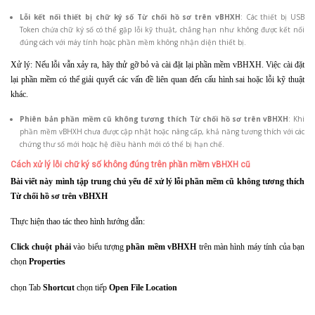
Lỗi kết nối thiết bị chữ ký số Từ chối hồ sơ trên vBHXH
: Các thiết bị USB
Token chứa chữ ký số có thể gặp lỗi kỹ thuật, chẳng hạn như không được kết nối
đúng cách với máy tính hoặc phần mềm không nhận diện thiết bị.
Xử lý: Nếu lỗi vẫn xảy ra, hãy thử gỡ bỏ và cài đặt lại phần mềm vBHXH. Việc cài đặt
lại phần mềm có thể giải quyết các vấn đề liên quan đến cấu hình sai hoặc lỗi kỹ thuật
khác.
Phiên bản phần mềm cũ không tương thích Từ chối hồ sơ trên vBHXH
: Khi
phần mềm vBHXH chưa được cập nhật hoặc nâng cấp, khả năng tương thích với các
chứng thư số mới hoặc hệ điều hành mới có thể bị hạn chế.
Cách xử lý lỗi chữ ký số không đúng trên phần mềm vBHXH cũ
Bài viết này mình tập trung chủ yếu để xử lý lỗi phần mềm cũ không tương thích
Từ chối hồ sơ trên vBHXH
Thực hiện thao tác theo hình hướng dẫn:
Click chuột phải
vào biểu tượng
phần mềm vBHXH
trên màn hình máy tính của bạn
chọn
Properties
chọn Tab
Shortcut
chọn tiếp
Open File Location