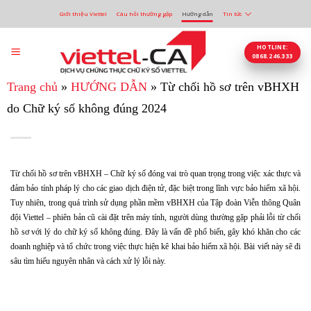
Bỏ
Giới thiệu Viettel
Câu hỏi thường gặp
Hướng dẫn
Tin tức
qua
nội
dung
HOTLINE:
0868.246.333
Trang chủ
»
HƯỚNG DẪN
»
Từ chối hồ sơ trên vBHXH
do Chữ ký số không đúng 2024
Từ chối hồ sơ trên vBHXH – Chữ ký số đóng vai trò quan trọng trong việc xác thực và
đảm bảo tính pháp lý cho các giao dịch điện tử, đặc biệt trong lĩnh vực bảo hiểm xã hội.
Tuy nhiên, trong quá trình sử dụng phần mềm vBHXH của Tập đoàn Viễn thông Quân
đội Viettel – phiên bản cũ cài đặt trên máy tính, người dùng thường gặp phải lỗi từ chối
hồ sơ với lý do chữ ký số không đúng. Đây là vấn đề phổ biến, gây khó khăn cho các
doanh nghiệp và tổ chức trong việc thực hiện kê khai bảo hiểm xã hội. Bài viết này sẽ đi
sâu tìm hiểu nguyên nhân và cách xử lý lỗi này.