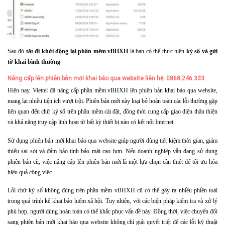
Sau đó
tắt đi khởi động lại phần mềm vBHXH
là bạn có thể thực hiện
ký số và gửi
tờ khai bình thường
Nâng cấp lên phiên bản mới khai báo qua website liên hệ: 0868.246.333
Hiện nay, Viettel đã nâng cấp phần mềm vBHXH lên phiên bản khai báo qua website,
mang lại nhiều tiện ích vượt trội. Phiên bản mới này loại bỏ hoàn toàn các lỗi thường gặp
liên quan đến chữ ký số trên phần mềm cài đặt, đồng thời cung cấp giao diện thân thiện
và khả năng truy cập linh hoạt từ bất kỳ thiết bị nào có kết nối Internet.
Sử dụng phiên bản mới khai báo qua website giúp người dùng tiết kiệm thời gian, giảm
thiểu sai sót và đảm bảo tính bảo mật cao hơn. Nếu doanh nghiệp vẫn đang sử dụng
phiên bản cũ, việc nâng cấp lên phiên bản mới là một lựa chọn cần thiết để tối ưu hóa
hiệu quả công việc.
Lỗi chữ ký số không đúng trên phần mềm vBHXH cũ có thể gây ra nhiều phiền toái
trong quá trình kê khai bảo hiểm xã hội. Tuy nhiên, với các biện pháp kiểm tra và xử lý
phù hợp, người dùng hoàn toàn có thể khắc phục vấn đề này. Đồng thời, việc chuyển đổi
sang phiên bản mới khai báo qua website không chỉ giải quyết triệt để các lỗi kỹ thuật