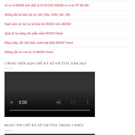
26 cơ sở BHXH mới nhất từ 01/10/2025 BHXH cơ sở tại TP Hà Nội
Hướng dẫn kê khai thủ tục 600, 600c, 600d, 601, 605
Danh sách các thủ tục kê khai thu BHXH trên vBHXH
Quản lý lao động trên phần mềm BHXH Viettel
Đăng nhập, đổi mật khẩu, quên mật khẩu BHXH Viettel
Hướng dẫn cài tool ký số BHXH Viettel
CẤP BÙ THỜI HẠN CHỮ KÝ SỐ VIETTEL NĂM 2024
RESET PIN CHỮ KÝ SỐ VIETTEL TRONG 2 PHÚT