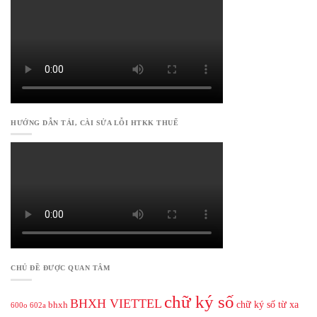
HƯỚNG DẪN TẢI, CÀI SỬA LỖI HTKK THUẾ
CHỦ ĐỀ ĐƯỢC QUAN TÂM
chữ ký số
BHXH VIETTEL
chữ ký số từ xa
bhxh
600o
602a