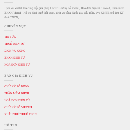
Dịch vụ Viettel CA cung cấp giải pháp CNTT Chữ ký số Viettel, Hoá đơn điện tử SInvoid, Phần mềm
BHXH Viettel - Hỗ trợ khai thuế, hải quan, dịch vụ công Quốc gia, đấu thầu, dvc KBNN,hoá đơn KT
thuế TNCN,...
CHUYÊN MỤC
TIN TỨC
THUẾ ĐIỆN TỬ
DỊCH VỤ CÔNG
BHXH ĐIỆN TỬ
HOÁ ĐƠN ĐIỆN TỬ
BÁO GIÁ DỊCH VỤ
CHỮ KÝ SỐ KBNN
PHẦN MỀM BHXH
HOÁ ĐƠN ĐIỆN TỬ
CHỮ KÝ SỐ VIETTEL
KHẤU TRỪ THUẾ TNCN
HỖ TRỢ