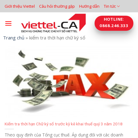
Bỏ
Giới thiệu Viettel
Câu hỏi thường gặp
Hướng dẫn
Tin tức
qua
nội
HOTLINE:
0868.246.333
dung
Trang chủ
»
kiểm tra thời hạn chữ ký số
Kiểm tra thời hạn Chữ ký số trước kỳ kê khai thuế quý 3 năm 2018
Theo quy định của Tổng cục thuế. Áp dụng đối với các doanh