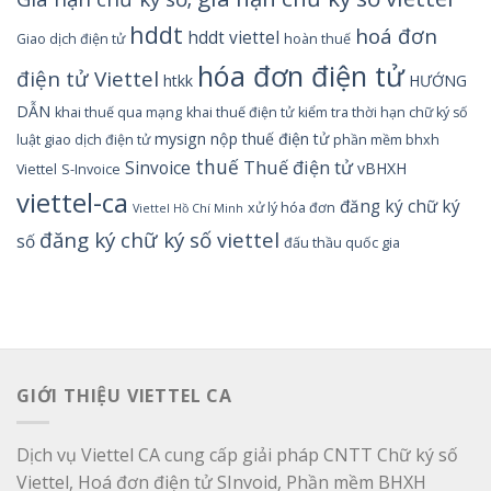
hddt
hoá đơn
hddt viettel
Giao dịch điện tử
hoàn thuế
hóa đơn điện tử
điện tử Viettel
htkk
HƯỚNG
DẪN
khai thuế qua mạng
khai thuế điện tử
kiểm tra thời hạn chữ ký số
mysign
nộp thuế điện tử
luật giao dịch điện tử
phần mềm bhxh
thuế
Thuế điện tử
Sinvoice
vBHXH
Viettel
S-Invoice
viettel-ca
đăng ký chữ ký
xử lý hóa đơn
Viettel Hồ Chí Minh
đăng ký chữ ký số viettel
số
đấu thầu quốc gia
GIỚI THIỆU VIETTEL CA
Dịch vụ Viettel CA cung cấp giải pháp CNTT Chữ ký số
Viettel, Hoá đơn điện tử SInvoid, Phần mềm BHXH