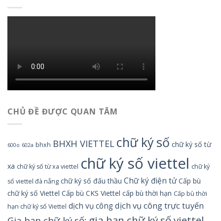
CHỦ ĐỀ ĐƯỢC QUAN TÂM
chữ ký số
BHXH VIETTEL
chữ ký số từ
bhxh
600o
602a
chữ ký số viettel
xa
chữ ký số từ xa viettel
chữ ký
Chữ ký điện tử
chữ ký số đấu thầu
Cấp bù
số viettel đà nẵng
chữ ký số Viettel
Cấp bù CKS Viettel
cấp bù thời hạn
Cấp bù thời
dịch vụ công trực tuyến
dịch vụ công
hạn chữ ký số Viettel
gia hạn chữ ký số viettel
Gia hạn chữ ký số;