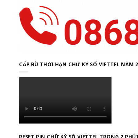
CẤP BÙ THỜI HẠN CHỮ KÝ SỐ VIETTEL NĂM 
RESET PIN CHỮ KÝ SỐ VIETTEL TRONG 2 PHÚ