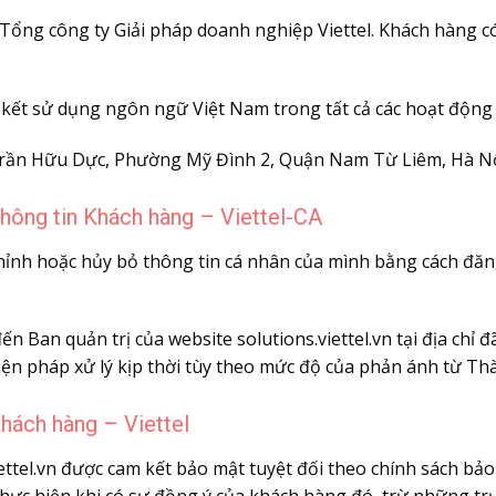
 Tổng công ty Giải pháp doanh nghiệp Viettel. Khách hàng có
 kết sử dụng ngôn ngữ Việt Nam trong tất cả các hoạt động
g Trần Hữu Dực, Phường Mỹ Đình 2, Quận Nam Từ Liêm, Hà Nộ
 thông tin Khách hàng –
Viettel-CA
 chỉnh hoặc hủy bỏ thông tin cá nhân của mình bằng cách đă
n Ban quản trị của website solutions.viettel.vn tại địa chỉ 
 biện pháp xử lý kịp thời tùy theo mức độ của phản ánh từ Th
 Khách hàng –
Viettel
ttel.vn được cam kết bảo mật tuyệt đối theo chính sách bảo 
thực hiện khi có sự đồng ý của khách hàng đó, trừ những tr