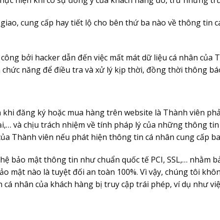
iao, cung cấp hay tiết lộ cho bên thứ ba nào về thông tin 
công bởi hacker dẫn đến việc mất mát dữ liệu cá nhân của Th
 chức năng để điều tra và xử lý kịp thời, đồng thời thông bá
hân khi đăng ký hoặc mua hàng trên website là Thành viên ph
oại,… và chịu trách nhiệm về tính pháp lý của những thông ti
 của Thành viên nếu phát hiện thông tin cá nhân cung cấp b
hệ bảo mật thông tin như chuẩn quốc tế PCI, SSL,… nhằm bảo 
ảo mật nào là tuyệt đối an toàn 100%. Vì vậy, chúng tôi khô
cá nhân của khách hàng bị truy cập trái phép, ví dụ như việ