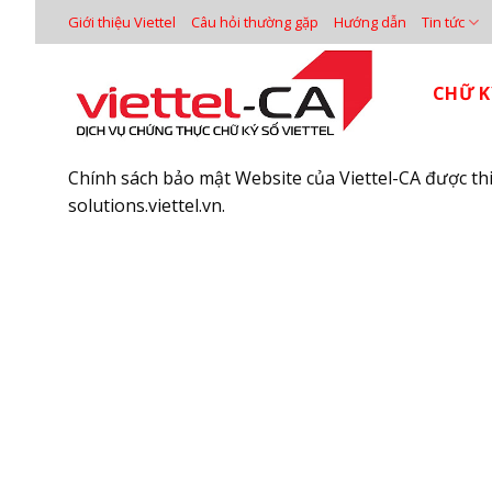
Bỏ
Giới thiệu Viettel
Câu hỏi thường gặp
Hướng dẫn
Tin tức
qua
nội
CHỮ K
dung
Chính sách bảo mật Website của Viettel-CA được th
solutions.viettel.vn.