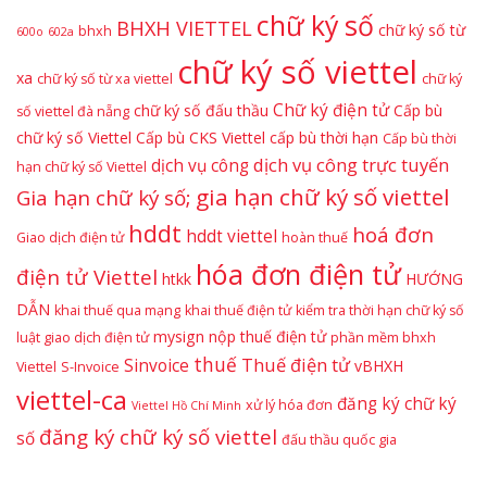
chữ ký số
BHXH VIETTEL
chữ ký số từ
bhxh
600o
602a
chữ ký số viettel
xa
chữ ký số từ xa viettel
chữ ký
Chữ ký điện tử
chữ ký số đấu thầu
Cấp bù
số viettel đà nẵng
chữ ký số Viettel
Cấp bù CKS Viettel
cấp bù thời hạn
Cấp bù thời
dịch vụ công trực tuyến
dịch vụ công
hạn chữ ký số Viettel
gia hạn chữ ký số viettel
Gia hạn chữ ký số;
hddt
hoá đơn
hddt viettel
Giao dịch điện tử
hoàn thuế
hóa đơn điện tử
điện tử Viettel
htkk
HƯỚNG
DẪN
khai thuế qua mạng
khai thuế điện tử
kiểm tra thời hạn chữ ký số
mysign
nộp thuế điện tử
luật giao dịch điện tử
phần mềm bhxh
thuế
Thuế điện tử
Sinvoice
vBHXH
Viettel
S-Invoice
viettel-ca
đăng ký chữ ký
xử lý hóa đơn
Viettel Hồ Chí Minh
đăng ký chữ ký số viettel
số
đấu thầu quốc gia