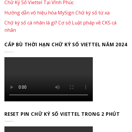
Chữ Ký Số Viettel Tại Vĩnh Phúc
Hướng dẫn vô hiệu hóa MySign Chữ ký số từ xa
Chữ ký số cá nhân là gì? Cơ sở Luật pháp về CKS cá
nhân
CẤP BÙ THỜI HẠN CHỮ KÝ SỐ VIETTEL NĂM 2024
RESET PIN CHỮ KÝ SỐ VIETTEL TRONG 2 PHÚT