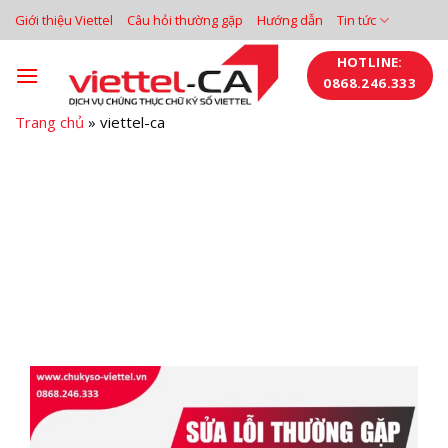
Bỏ
Giới thiệu Viettel
Câu hỏi thường gặp
Hướng dẫn
Tin tức
qua
nội
HOTLINE:
0868.246.333
dung
Trang chủ
»
viettel-ca