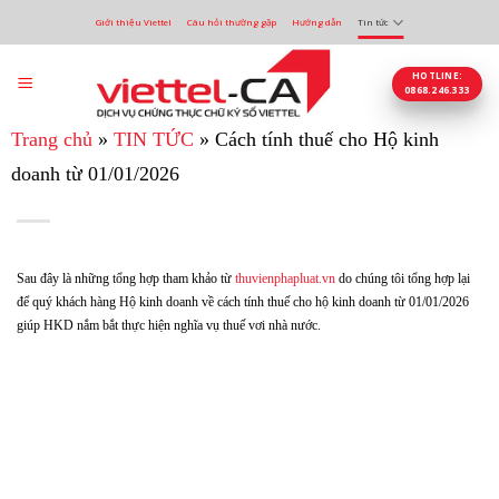
Bỏ
Giới thiệu Viettel
Câu hỏi thường gặp
Hướng dẫn
Tin tức
qua
nội
dung
HOTLINE:
0868.246.333
Trang chủ
»
TIN TỨC
»
Cách tính thuế cho Hộ kinh
doanh từ 01/01/2026
Sau đây là những tổng hợp tham khảo từ
thuvienphapluat.vn
do chúng tôi tổng hợp lại
để quý khách hàng Hộ kinh doanh về cách tính thuế cho hộ kinh doanh từ 01/01/2026
giúp HKD nắm bắt thực hiện nghĩa vụ thuế vơi nhà nước.