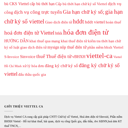
dịch vụ
bù CKS Viettel
cấp bù thời hạn
Cấp bù thời hạn chữ ký số Viettel
gia hạn
Gia hạn chữ ký số;
dịch vụ công trực tuyến
công
hddt
chữ ký số viettel
hddt viettel
Giao dịch điện tử
hoàn thuế
hóa đơn điện tử
hoá đơn điện tử Viettel
htkk
HƯỚNG DẪN
khai thuế qua mạng
khai thuế điện tử
kiểm tra thời hạn chữ
mysign
nộp thuế điện tử
ký số
luật giao dịch điện tử
phần mềm bhxh Viettel
viettel-ca
thuế
Thuế điện tử
Sinvoice
vBHXH
S-Invoice
Viettel
đăng ký chữ ký số
đăng ký chữ ký số
xử lý hóa đơn
Hồ Chí Minh
viettel
đấu thầu quốc gia
GIỚI THIỆU VIETTEL CA
Dịch vụ Viettel CA cung cấp giải pháp CNTT Chữ ký số Viettel, Hoá đơn điện tử SInvoid, Phần mềm
BHXH Viettel - Hỗ trợ khai thuế, hải quan, dịch vụ công Quốc gia, đấu thầu, dvc KBNN,hoá đơn KT
thuế TNCN,...