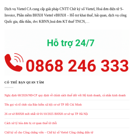
Dịch vụ Viettel CA cung cấp giải pháp CNTT Chữ ký số Viettel, Hoá đơn điện tử S-
Invoice, Phần mềm BHXH Viettel vBHXH – Hỗ trợ khai thuế, hải quan, dịch vụ công
Quốc gia, đấu thầu, dvc KBNN,hoá đơn KT thuế TNCN,…
CÓ THỂ BẠN QUAN TÂM
Nghị định 68/2026/NĐ-CP quy định về chính sách thuế đới với Hộ kinh doanh, cá nhân kinh doanh
Tên gọi và tổ chức của Bảo hiểm xã hội cơ sở TP Hồ Chí Minh
26 cơ sở BHXH mới nhất từ 01/10/2025 BHXH cơ sở tại TP Hà Nội
Cách xử lý hóa đơn bị cơ quan thuế từ chối
Chữ ký số cho Công chứng viên – Chữ ký số Viettel Công chứng điện tử