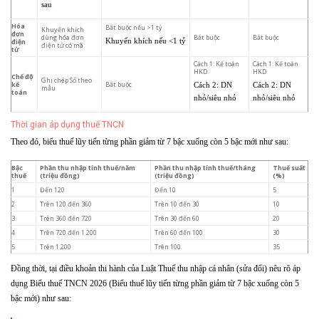
sau
Hóa
Bắt buộc nếu >1 tỷ
Khuyến khích
đơn
dùng hóa đơn
Bắt buộc
Bắt buộc
điện
Khuyến khích nếu <1 tỷ
điện tử có mã
tử
Cách 1: Kế toán
Cách 1: Kế toán
HKD
HKD
Chế độ
Ghi chép Sổ theo
kế
Bắt buộc
Cách 2: DN
Cách 2: DN
mẫu
toán
nhỏ/siêu nhỏ
nhỏ/siêu nhỏ
Thời gian áp dụng thuế TNCN
Theo đó, biểu thuế lũy tiến từng phần giảm từ 7 bậc xuống còn 5 bậc mới như sau:
Bậc
Phần thu nhập tính thuế/năm
Phần thu nhập tính thuế/tháng
Thuế suất
thuế
(triệu đồng)
(triệu đồng)
(%)
1
Đến 120
Đến 10
5
2
Trên 120 đến 360
Trên 10 đến 30
10
3
Trên 360 đến 720
Trên 30 đến 60
20
4
Trên 720 đến 1.200
Trên 60 đến 100
30
5
Trên 1.200
Trên 100
35
Đồng thời, tại điều khoản thi hành của Luật Thuế thu nhập cá nhân (sửa đổi) nêu rõ áp
dụng Biểu thuế TNCN 2026 (Biểu thuế lũy tiến từng phần giảm từ 7 bậc xuống còn 5
bậc mới) như sau: