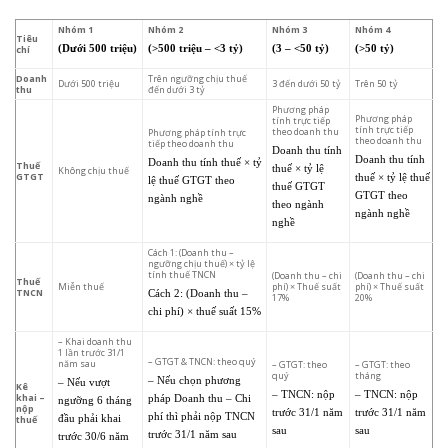
Nhóm 1
Nhóm 2
Nhóm 3
Nhóm 4
Tiêu
chí
(Dưới 500 triệu)
(>500 triệu – <3 tỷ)
(3 – <50 tỷ)
(>50 tỷ)
Doanh
Trên ngưỡng chịu thuế
Dưới 500 triệu
3 đến dưới 50 tỷ
Trên 50 tỷ
thu
đến dưới 3 tỷ
Phương pháp
Phương pháp
tính trực tiếp
tính trực tiếp
theo doanh thu
Phương pháp tính trực
theo doanh thu
tiếp theo doanh thu
Doanh thu tính
Doanh thu tính
Doanh thu tính thuế × tỷ
Thuế
thuế × tỷ lệ
Không chịu thuế
GTGT
thuế × tỷ lệ thuế
lệ thuế GTGT theo
thuế GTGT
GTGT theo
ngành nghề
theo ngành
ngành nghề
nghề
Cách 1: (Doanh thu –
ngưỡng chịu thuế) × tỷ lệ
tính thuế TNCN
(Doanh thu – chi
(Doanh thu – chi
Thuế
Miễn thuế
phí) × Thuế suất
phí) × Thuế suất
TNCN
Cách 2: (Doanh thu –
17%
20%
chi phí) × thuế suất 15%
– Khai doanh thu
1 lần trước 31/1
– GTGT & TNCN: theo quý
năm sau
– GTGT: theo
– GTGT: theo
quý
tháng
– Nếu chọn phương
– Nếu vượt
Kê
– TNCN: nộp
– TNCN: nộp
khai –
pháp Doanh thu – Chi
ngưỡng 6 tháng
nộp
trước 31/1 năm
trước 31/1 năm
phí thì phải nộp TNCN
thuế
đầu phải khai
sau
sau
trước 31/1 năm sau
trước 30/6 năm