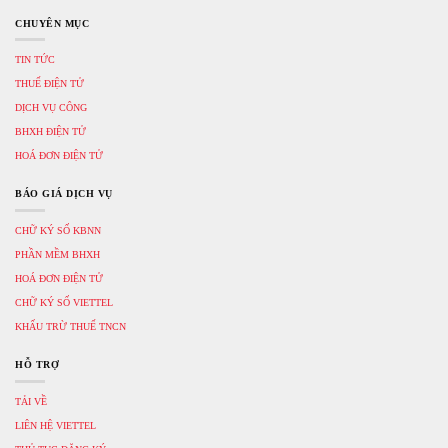
CHUYÊN MỤC
TIN TỨC
THUẾ ĐIỆN TỬ
DỊCH VỤ CÔNG
BHXH ĐIỆN TỬ
HOÁ ĐƠN ĐIỆN TỬ
BÁO GIÁ DỊCH VỤ
CHỮ KÝ SỐ KBNN
PHẦN MỀM BHXH
HOÁ ĐƠN ĐIỆN TỬ
CHỮ KÝ SỐ VIETTEL
KHẤU TRỪ THUẾ TNCN
HỖ TRỢ
TẢI VỀ
LIÊN HỆ VIETTEL