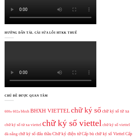
HƯỚNG DẪN TẢI, CÀI SỬA LỖI HTKK THUẾ
CHỦ ĐỀ ĐƯỢC QUAN TÂM
chữ ký số
BHXH VIETTEL
chữ ký số từ xa
bhxh
600o
602a
chữ ký số viettel
chữ ký số từ xa viettel
chữ ký số viettel
Chữ ký điện tử
chữ ký số đấu thầu
Cấp bù chữ ký số Viettel
Cấp
đà nẵng