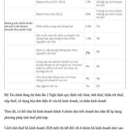
Doanh thu từ 03 – 50 tỷ
17%
không xác định được
chi phí
Tương tự như nhóm
Doanh thu trên 50 tỷ
20%
không xác định được
chi phí
Không xác định được
chi phí (với nhóm
Phân phối, cung cấp hàng hoá
0,5%
1%
doanh thu dưới 3 tỷ)
Sản xuất, vận tải, dịch vụ có gắn với
hàng hoá, xây dựng có bao thầu
1,5%
3%
nguyên vật liệu
Dịch vụ, xây dựng không bao thầu
5%
nguyên vật liệu
2%
Cung cấp sản phẩm và dịch vụ nội
dung thông tin số về giải trí, trò chơi
5%
5%
điện tử, phim số, ảnh số, nhạc số,
quảng cáo số
Cho thuê bất động sản, trừ hoạt
5%
5%
động kinh doanh lưu trú
Các ngành còn lại
1%
2%
Bộ Tài chính đang dự thảo lần 2 Nghị định quy định việc khai, tính thuế, khấu trừ thuế,
nộp thuế, sử dụng hóa đơn điện tử của hộ kinh doanh, cá nhân kinh doanh
Theo đó, có thể chia hộ kinh doanh thành 4 nhóm dựa trên doanh thu năm để áp dụng
phương pháp tính thuế phù hợp.
Cách tính thuế hộ kinh doanh 2026 mới chi tiết đối với 4 nhóm hộ kinh doanh như sau: