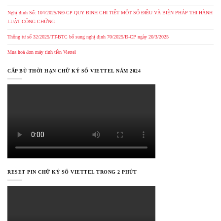
Nghị định Số: 104/2025/NĐ-CP QUY ĐỊNH CHI TIẾT MỘT SỐ ĐIỀU VÀ BIỆN PHÁP THI HÀNH
LUẬT CÔNG CHỨNG
Thông tư số 32/2025/TT-BTC bổ sung nghị định 70/2025/Đ-CP ngày 20/3/2025
Mua hoá đơn máy tính tiền Viettel
CẤP BÙ THỜI HẠN CHỮ KÝ SỐ VIETTEL NĂM 2024
RESET PIN CHỮ KÝ SỐ VIETTEL TRONG 2 PHÚT