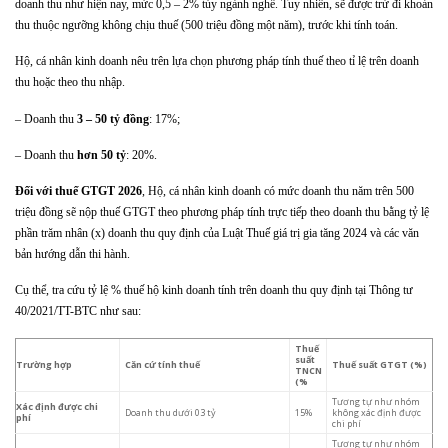
doanh thu như hiện nay, mức 0,5 – 2% tùy ngành nghề. Tuy nhiên, sẽ được trừ đi khoản
thu thuộc ngưỡng không chịu thuế (500 triệu đồng một năm), trước khi tính toán.
Hộ, cá nhân kinh doanh nêu trên lựa chọn phương pháp tính thuế theo tỉ lệ trên doanh
thu hoặc theo thu nhập.
– Doanh thu
3 – 50 tỷ đồng
: 17%;
– Doanh thu
hơn 50 tỷ
: 20%.
Đối với thuế GTGT 2026
, Hộ, cá nhân kinh doanh có mức doanh thu năm trên 500
triệu đồng sẽ nộp thuế GTGT theo phương pháp tính trực tiếp theo doanh thu bằng tỷ lệ
phần trăm nhân (x) doanh thu quy định của Luật Thuế giá trị gia tăng 2024 và các văn
bản hướng dẫn thi hành.
Cụ thể, tra cứu tỷ lệ % thuế hộ kinh doanh tính trên doanh thu quy định tại Thông tư
40/2021/TT-BTC như sau:
Thuế
suất
Trường hợp
Căn cứ tính thuế
Thuế suất GTGT (%)
TNCN
(%
Tương tự như nhóm
Xác định được chi
Doanh thu dưới 03 tỷ
15%
không xác định được
phí
chi phí
Tương tự như nhóm