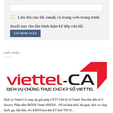
Lưu tên của tôi, email, và trang web trong trình
duyệt này cho lần bình luận kế tiếp của tôi.
GIỚI THIỆU
Dịch vụ Viettel CA cung cấp giải pháp CNTT Chữ ký số Viettel, Hoá đơn điện tử S-
Invoice, Phần mềm BHXH Viettel vBHXH – Hỗ trợ khai thuế, hải quan, dịch vụ công
Quốc gia, đấu thầu, dvc KBNN,hoá đơn KT thuế TNCN,…