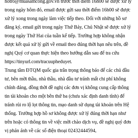
hotro@muasamcong.gov.vn trước thời điểm 16h00 sẽ được xử lý
trong ngày hôm đó, email được gửi sau thời điểm 16h00 sẽ được
xử lý xong trong ngày làm việc tiếp theo. Đối với những hồ sơ
đăng ký, email gửi trong ngày Thứ Bảy, Chủ Nhật sẽ được xử lý
trong ngày Thứ Hai của tuần kế tiếp. Trường hợp không nhận
được kết quả xử lý gửi về email theo đúng thời hạn nêu trên, đề
nghị Quý cơ quan thực hiện theo hướng dẫn sau để tra cứu
https://tinyurl.com/tracuupheduyet.
Trung tâm ĐTQM quốc gia trân trọng thông báo để các chủ đầu
tư, bên mời thầu, nhà thầu, nhà đầu tư tránh mất chi phí không
chính đáng, đồng thời đề nghị các đơn vị không cung cấp thông
tin tài khoản cho một bên thứ ba (chưa xác định danh tính) để
tránh rủi ro lộ lọt thông tin, mạo danh sử dụng tài khoản trên Hệ
thống. Trường hợp hồ sơ không được xử lý đúng thời hạn như
trên hoặc có thông tin về việc mời chào dịch vụ, đề nghị quý đơn
vị phản ánh về các số điện thoại 02432444594,