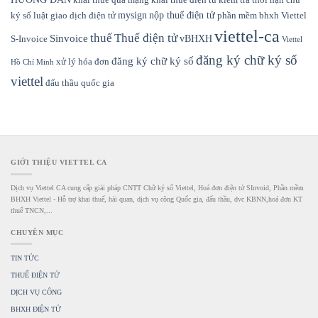
khai thuế qua mạng
khai thuế điện tử
kiểm tra thời hạn chữ
mysign
nộp thuế điện tử
ký số
luật giao dịch điện tử
phần mềm bhxh Viettel
viettel-ca
thuế
Thuế điện tử
Sinvoice
vBHXH
S-Invoice
Viettel
đăng ký chữ ký số
đăng ký chữ ký số
xử lý hóa đơn
Hồ Chí Minh
viettel
đấu thầu quốc gia
GIỚI THIỆU VIETTEL CA
Dịch vụ Viettel CA cung cấp giải pháp CNTT Chữ ký số Viettel, Hoá đơn điện tử SInvoid, Phần mềm
BHXH Viettel - Hỗ trợ khai thuế, hải quan, dịch vụ công Quốc gia, đấu thầu, dvc KBNN,hoá đơn KT
thuế TNCN,...
CHUYÊN MỤC
TIN TỨC
THUẾ ĐIỆN TỬ
DỊCH VỤ CÔNG
BHXH ĐIỆN TỬ