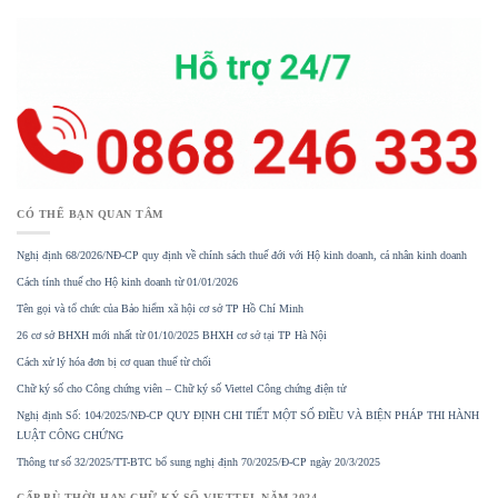
CÓ THỂ BẠN QUAN TÂM
Nghị định 68/2026/NĐ-CP quy định về chính sách thuế đới với Hộ kinh doanh, cá nhân kinh doanh
Cách tính thuế cho Hộ kinh doanh từ 01/01/2026
Tên gọi và tổ chức của Bảo hiểm xã hội cơ sở TP Hồ Chí Minh
26 cơ sở BHXH mới nhất từ 01/10/2025 BHXH cơ sở tại TP Hà Nội
Cách xử lý hóa đơn bị cơ quan thuế từ chối
Chữ ký số cho Công chứng viên – Chữ ký số Viettel Công chứng điện tử
Nghị định Số: 104/2025/NĐ-CP QUY ĐỊNH CHI TIẾT MỘT SỐ ĐIỀU VÀ BIỆN PHÁP THI HÀNH
LUẬT CÔNG CHỨNG
Thông tư số 32/2025/TT-BTC bổ sung nghị định 70/2025/Đ-CP ngày 20/3/2025
CẤP BÙ THỜI HẠN CHỮ KÝ SỐ VIETTEL NĂM 2024