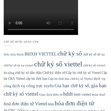
CHỦ ĐỀ ĐƯỢC QUAN TÂM
chữ ký số
BHXH VIETTEL
chữ ký số từ xa
bhxh
600o
602a
chữ ký số viettel
chữ ký số từ xa viettel
chữ ký số viettel
Chữ ký điện tử
chữ ký số đấu thầu
Cấp bù chữ ký số Viettel
Cấp
đà nẵng
dịch vụ
bù CKS Viettel
cấp bù thời hạn
Cấp bù thời hạn chữ ký số Viettel
gia hạn
Gia hạn chữ ký số;
dịch vụ công trực tuyến
công
hddt
chữ ký số viettel
hddt viettel
Giao dịch điện tử
hoàn thuế
hóa đơn điện tử
hoá đơn điện tử Viettel
htkk
HƯỚNG DẪN