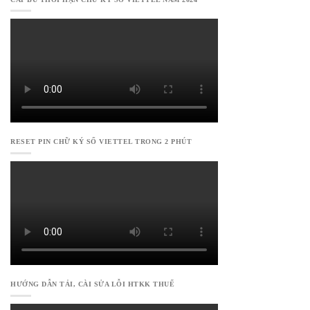
RESET PIN CHỮ KÝ SỐ VIETTEL TRONG 2 PHÚT
HƯỚNG DẪN TẢI, CÀI SỬA LỖI HTKK THUẾ