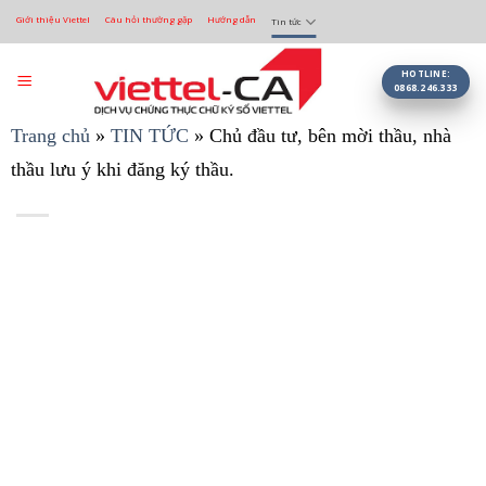
Bỏ
Giới thiệu Viettel
Câu hỏi thường gặp
Hướng dẫn
Tin tức
qua
nội
dung
HOTLINE:
0868.246.333
Trang chủ
»
TIN TỨC
»
Chủ đầu tư, bên mời thầu, nhà
thầu lưu ý khi đăng ký thầu.