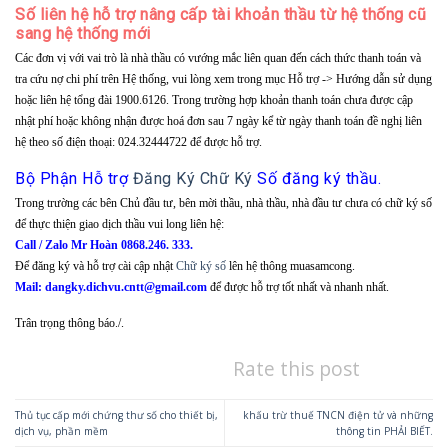
Số liên hệ hỗ trợ nâng cấp tài khoản thầu từ hệ thống cũ
sang hệ thống mới
Các đơn vị với vai trò là nhà thầu có vướng mắc liên quan đến cách thức thanh toán và
tra cứu nợ chi phí trên Hệ thống, vui lòng xem trong mục Hỗ trợ -> Hướng dẫn sử dụng
hoặc liên hệ tổng đài 1900.6126. Trong trường hợp khoản thanh toán chưa được cập
nhật phí hoặc không nhận được hoá đơn sau 7 ngày kể từ ngày thanh toán đề nghị liên
hệ theo số điện thoại: 024.32444722 để được hỗ trợ.
Bộ Phận Hỗ trợ
Đăng Ký Chữ Ký
Số đăng ký thầu.
Trong trường các bên Chủ đầu tư, bên mời thầu, nhà thầu, nhà đầu tư chưa có chữ ký số
để thực thiện giao dịch thầu vui long liên hệ:
Call / Zalo Mr Hoàn 0868.246. 333.
Để đăng ký và hỗ trợ cài cập nhật
Chữ ký số
lên hệ thông muasamcong.
Mail: dangky.dichvu.cntt@gmail.com
để được hỗ trợ tốt nhất và nhanh nhất.
Trân trọng thông báo./.
Rate this post
Thủ tục cấp mới chứng thư số cho thiết bị,
khấu trừ thuế TNCN điện tử và những
dịch vụ, phần mềm
thông tin PHẢI BIẾT.