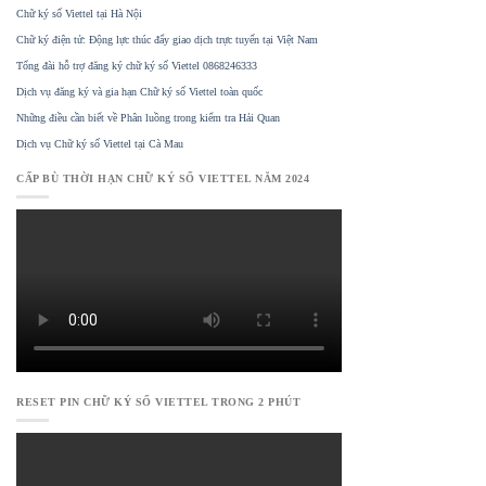
Chữ ký số Viettel tại Hà Nội
Chữ ký điện tử: Động lực thúc đẩy giao dịch trực tuyến tại Việt Nam
Tổng đài hỗ trợ đăng ký chữ ký số Viettel 0868246333
Dịch vụ đăng ký và gia hạn Chữ ký số Viettel toàn quốc
Những điều cần biết về Phân luồng trong kiểm tra Hải Quan
Dịch vụ Chữ ký số Viettel tại Cà Mau
CẤP BÙ THỜI HẠN CHỮ KÝ SỐ VIETTEL NĂM 2024
RESET PIN CHỮ KÝ SỐ VIETTEL TRONG 2 PHÚT