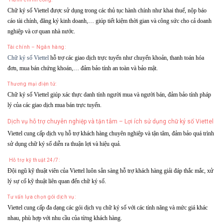
Chữ ký số Viettel được sử dụng trong các thủ tục hành chính như khai thuế, nộp báo
cáo tài chính, đăng ký kinh doanh,… giúp tiết kiệm thời gian và công sức cho cả doanh
nghiệp và cơ quan nhà nước.
Tài chính – Ngân hàng:
Chữ ký số Viettel
hỗ trợ các giao dịch trực tuyến như chuyển khoản, thanh toán hóa
đơn, mua bán chứng khoán,… đảm bảo tính an toàn và bảo mật.
Thương mại điện tử:
Chữ ký số Viettel giúp xác thực danh tính người mua và người bán, đảm bảo tính pháp
lý của các giao dịch mua bán trực tuyến.
Dịch vụ hỗ trợ chuyên nghiệp và tận tâm – Lợi ích sử dụng chữ ký số Viettel
Viettel cung cấp dịch vụ hỗ trợ khách hàng chuyên nghiệp và tận tâm, đảm bảo quá trình
sử dụng chữ ký số diễn ra thuận lợi và hiệu quả.
Hỗ trợ kỹ thuật 24/7:
Đội ngũ kỹ thuật viên của Viettel luôn sẵn sàng hỗ trợ khách hàng giải đáp thắc mắc, xử
lý sự cố kỹ thuật liên quan đến chữ ký số.
Tư vấn lựa chọn gói dịch vụ:
Viettel cung cấp đa dạng các gói dịch vụ chữ ký số với các tính năng và mức giá khác
nhau, phù hợp với nhu cầu của từng khách hàng.