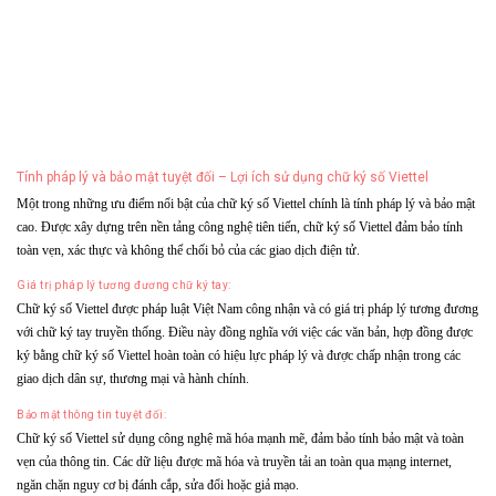
Tính pháp lý và bảo mật tuyệt đối – Lợi ích sử dụng chữ ký số Viettel
Một trong những ưu điểm nổi bật của chữ ký số Viettel chính là tính pháp lý và bảo mật
cao. Được xây dựng trên nền tảng công nghệ tiên tiến, chữ ký số Viettel đảm bảo tính
toàn vẹn, xác thực và không thể chối bỏ của các giao dịch điện tử.
Giá trị pháp lý tương đương chữ ký tay:
Chữ ký số Viettel được pháp luật Việt Nam công nhận và có giá trị pháp lý tương đương
với chữ ký tay truyền thống. Điều này đồng nghĩa với việc các văn bản, hợp đồng được
ký bằng chữ ký số Viettel hoàn toàn có hiệu lực pháp lý và được chấp nhận trong các
giao dịch dân sự, thương mại và hành chính.
Bảo mật thông tin tuyệt đối:
Chữ ký số Viettel sử dụng công nghệ mã hóa mạnh mẽ, đảm bảo tính bảo mật và toàn
vẹn của thông tin. Các dữ liệu được mã hóa và truyền tải an toàn qua mạng internet,
ngăn chặn nguy cơ bị đánh cắp, sửa đổi hoặc giả mạo.