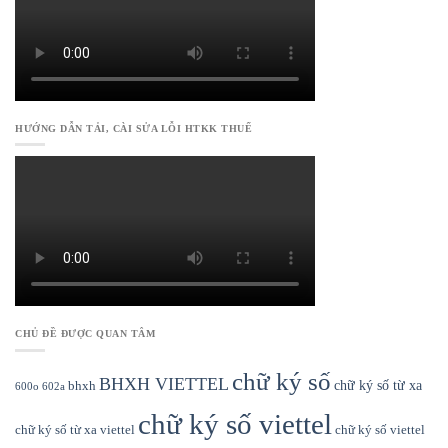
HƯỚNG DẪN TẢI, CÀI SỬA LỖI HTKK THUẾ
CHỦ ĐỀ ĐƯỢC QUAN TÂM
chữ ký số
BHXH VIETTEL
chữ ký số từ xa
bhxh
600o
602a
chữ ký số viettel
chữ ký số từ xa viettel
chữ ký số viettel