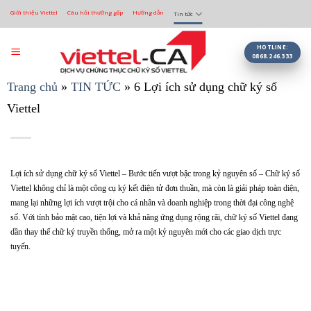
Bỏ
Giới thiệu Viettel
Câu hỏi thường gặp
Hướng dẫn
Tin tức
qua
nội
dung
HOTLINE:
0868.246.333
Trang chủ
»
TIN TỨC
»
6 Lợi ích sử dụng chữ ký số
Viettel
Lợi ích sử dụng chữ ký số Viettel – Bước tiến vượt bậc trong kỷ nguyên số – Chữ ký số
Viettel không chỉ là một công cụ ký kết điện tử đơn thuần, mà còn là giải pháp toàn diện,
mang lại những lợi ích vượt trội cho cá nhân và doanh nghiệp trong thời đại công nghệ
số. Với tính bảo mật cao, tiện lợi và khả năng ứng dụng rộng rãi, chữ ký số Viettel đang
dần thay thế chữ ký truyền thống, mở ra một kỷ nguyên mới cho các giao dịch trực
tuyến.