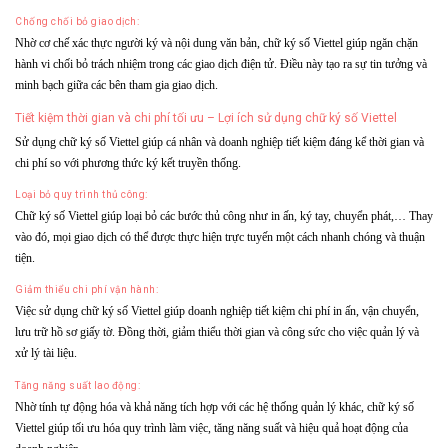
Chống chối bỏ giao dịch:
Nhờ cơ chế xác thực người ký và nội dung văn bản, chữ ký số Viettel giúp ngăn chặn
hành vi chối bỏ trách nhiệm trong các giao dịch điện tử. Điều này tạo ra sự tin tưởng và
minh bạch giữa các bên tham gia giao dịch.
Tiết kiệm thời gian và chi phí tối ưu – Lợi ích sử dụng chữ ký số Viettel
Sử dụng chữ ký số Viettel giúp cá nhân và doanh nghiệp tiết kiệm đáng kể thời gian và
chi phí so với phương thức ký kết truyền thống.
Loại bỏ quy trình thủ công:
Chữ ký số Viettel giúp loại bỏ các bước thủ công như in ấn, ký tay, chuyển phát,… Thay
vào đó, mọi giao dịch có thể được thực hiện trực tuyến một cách nhanh chóng và thuận
tiện.
Giảm thiểu chi phí vận hành:
Việc sử dụng chữ ký số Viettel giúp doanh nghiệp tiết kiệm chi phí in ấn, vận chuyển,
lưu trữ hồ sơ giấy tờ. Đồng thời, giảm thiểu thời gian và công sức cho việc quản lý và
xử lý tài liệu.
Tăng năng suất lao động:
Nhờ tính tự động hóa và khả năng tích hợp với các hệ thống quản lý khác, chữ ký số
Viettel giúp tối ưu hóa quy trình làm việc, tăng năng suất và hiệu quả hoạt động của