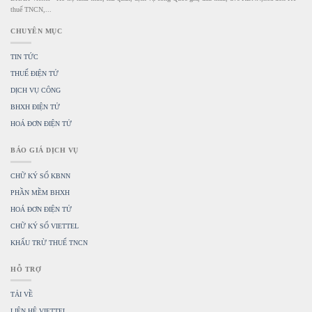
thuế TNCN,...
CHUYÊN MỤC
TIN TỨC
THUẾ ĐIỆN TỬ
DỊCH VỤ CÔNG
BHXH ĐIỆN TỬ
HOÁ ĐƠN ĐIỆN TỬ
BÁO GIÁ DỊCH VỤ
CHỮ KÝ SỐ KBNN
PHẦN MỀM BHXH
HOÁ ĐƠN ĐIỆN TỬ
CHỮ KÝ SỐ VIETTEL
KHẤU TRỪ THUẾ TNCN
HỖ TRỢ
TẢI VỀ
LIÊN HỆ VIETTEL