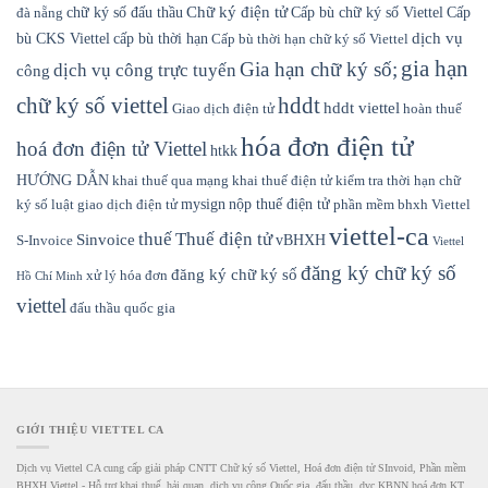
Chữ ký điện tử
chữ ký số đấu thầu
Cấp bù chữ ký số Viettel
Cấp
đà nẵng
dịch vụ
bù CKS Viettel
cấp bù thời hạn
Cấp bù thời hạn chữ ký số Viettel
gia hạn
Gia hạn chữ ký số;
dịch vụ công trực tuyến
công
hddt
chữ ký số viettel
hddt viettel
Giao dịch điện tử
hoàn thuế
hóa đơn điện tử
hoá đơn điện tử Viettel
htkk
HƯỚNG DẪN
khai thuế qua mạng
khai thuế điện tử
kiểm tra thời hạn chữ
mysign
nộp thuế điện tử
ký số
luật giao dịch điện tử
phần mềm bhxh Viettel
viettel-ca
thuế
Thuế điện tử
Sinvoice
vBHXH
S-Invoice
Viettel
đăng ký chữ ký số
đăng ký chữ ký số
xử lý hóa đơn
Hồ Chí Minh
viettel
đấu thầu quốc gia
GIỚI THIỆU VIETTEL CA
Dịch vụ Viettel CA cung cấp giải pháp CNTT Chữ ký số Viettel, Hoá đơn điện tử SInvoid, Phần mềm
BHXH Viettel - Hỗ trợ khai thuế, hải quan, dịch vụ công Quốc gia, đấu thầu, dvc KBNN,hoá đơn KT