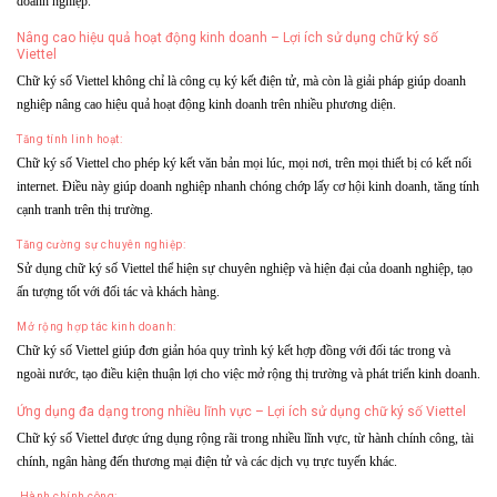
doanh nghiệp.
Nâng cao hiệu quả hoạt động kinh doanh – Lợi ích sử dụng chữ ký số
Viettel
Chữ ký số Viettel không chỉ là công cụ ký kết điện tử, mà còn là giải pháp giúp doanh
nghiệp nâng cao hiệu quả hoạt động kinh doanh trên nhiều phương diện.
Tăng tính linh hoạt:
Chữ ký số Viettel cho phép ký kết văn bản mọi lúc, mọi nơi, trên mọi thiết bị có kết nối
internet. Điều này giúp doanh nghiệp nhanh chóng chớp lấy cơ hội kinh doanh, tăng tính
cạnh tranh trên thị trường.
Tăng cường sự chuyên nghiệp:
Sử dụng chữ ký số Viettel thể hiện sự chuyên nghiệp và hiện đại của doanh nghiệp, tạo
ấn tượng tốt với đối tác và khách hàng.
Mở rộng hợp tác kinh doanh:
Chữ ký số Viettel giúp đơn giản hóa quy trình ký kết hợp đồng với đối tác trong và
ngoài nước, tạo điều kiện thuận lợi cho việc mở rộng thị trường và phát triển kinh doanh.
Ứng dụng đa dạng trong nhiều lĩnh vực – Lợi ích sử dụng chữ ký số Viettel
Chữ ký số Viettel được ứng dụng rộng rãi trong nhiều lĩnh vực, từ hành chính công, tài
chính, ngân hàng đến thương mại điện tử và các dịch vụ trực tuyến khác.
Hành chính công: