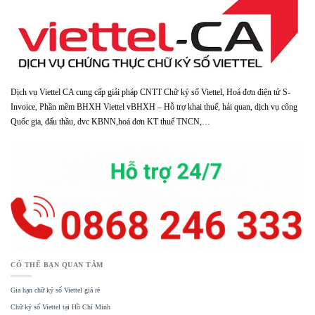
Dịch vụ Viettel CA cung cấp giải pháp CNTT Chữ ký số Viettel, Hoá đơn điện tử S-
Invoice, Phần mềm BHXH Viettel vBHXH – Hỗ trợ khai thuế, hải quan, dịch vụ công
Quốc gia, đấu thầu, dvc KBNN,hoá đơn KT thuế TNCN,…
CÓ THỂ BẠN QUAN TÂM
Gia hạn chữ ký số Viettel giá rẻ
Chữ ký số Viettel tại Hồ Chí Minh