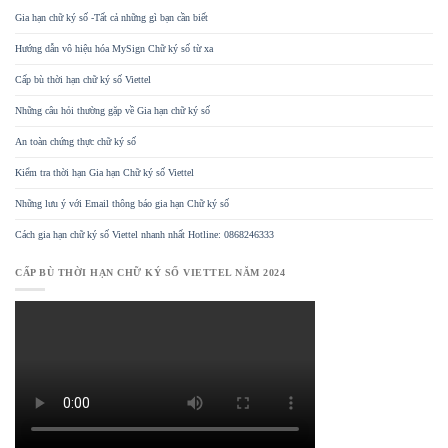
Gia hạn chữ ký số -Tất cả những gì bạn cần biết
Hướng dẫn vô hiệu hóa MySign Chữ ký số từ xa
Cấp bù thời hạn chữ ký số Viettel
Những câu hỏi thường gặp về Gia hạn chữ ký số
An toàn chứng thực chữ ký số
Kiểm tra thời hạn Gia hạn Chữ ký số Viettel
Những lưu ý với Email thông báo gia hạn Chữ ký số
Cách gia hạn chữ ký số Viettel nhanh nhất Hotline: 0868246333
CẤP BÙ THỜI HẠN CHỮ KÝ SỐ VIETTEL NĂM 2024