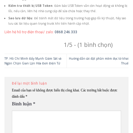
Kiểm tra thiết bị USB Token
: Đảm bảo USB Token vẫn còn hoạt động và không bị
lỗi, nếu cần, liên hệ nhà cung cấp để sửa chữa hoặc thay thế.
Sao lưu dữ liệu
: Để tránh mất dữ liệu trong trường hợp gặp lỗi kỹ thuật, hãy sao
lưu các tài liệu quan trọng trước khi tiến hành cập nhật.
Liên hệ hỗ trợ điện thoại/ zalo:
0868.246.333
1/5 - (1 bình chọn)
TP. Hồ Chí Minh Đẩy Mạnh Giám Sát và
Hướng dẫn cài đặt phần mềm đọc tờ khai
Ngăn Chặn Gian Lận Hóa Đơn Điện Tử
Thuế
Để lại một bình luận
Email của bạn sẽ không được hiển thị công khai.
Các trường bắt buộc được
đánh dấu
*
Bình luận
*