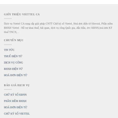
GIỚI THIỆU VIETTEL CA
Dịch vụ Viettel CA cung cấp giải pháp CNTT Chữ ký số Viettel, Hoá đơn điện tử SInvoid, Phần mềm
BHXH Viettel - Hỗ trợ khai thuế, hải quan, dịch vụ công Quốc gia, đấu thầu, dvc KBNN,hoá đơn KT
thuế TNCN,...
CHUYÊN MỤC
TIN TỨC
THUẾ ĐIỆN TỬ
DỊCH VỤ CÔNG
BHXH ĐIỆN TỬ
HOÁ ĐƠN ĐIỆN TỬ
BÁO GIÁ DỊCH VỤ
CHỮ KÝ SỐ KBNN
PHẦN MỀM BHXH
HOÁ ĐƠN ĐIỆN TỬ
CHỮ KÝ SỐ VIETTEL