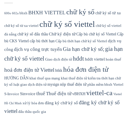
chữ ký số
BHXH VIETTEL
chữ ký số từ xa
bhxh
600o
602a
chữ ký số viettel
chữ ký số từ xa viettel
chữ ký số viettel
Chữ ký điện tử
chữ ký số đấu thầu
Cấp bù chữ ký số Viettel
Cấp
đà nẵng
dịch vụ
bù CKS Viettel
cấp bù thời hạn
Cấp bù thời hạn chữ ký số Viettel
gia hạn
Gia hạn chữ ký số;
dịch vụ công trực tuyến
công
hddt
chữ ký số viettel
hddt viettel
Giao dịch điện tử
hoàn thuế
hóa đơn điện tử
hoá đơn điện tử Viettel
htkk
HƯỚNG DẪN
khai thuế qua mạng
khai thuế điện tử
kiểm tra thời hạn chữ
mysign
nộp thuế điện tử
ký số
luật giao dịch điện tử
phần mềm bhxh Viettel
viettel-ca
thuế
Thuế điện tử
Sinvoice
vBHXH
S-Invoice
Viettel
đăng ký chữ ký số
đăng ký chữ ký số
xử lý hóa đơn
Hồ Chí Minh
viettel
đấu thầu quốc gia