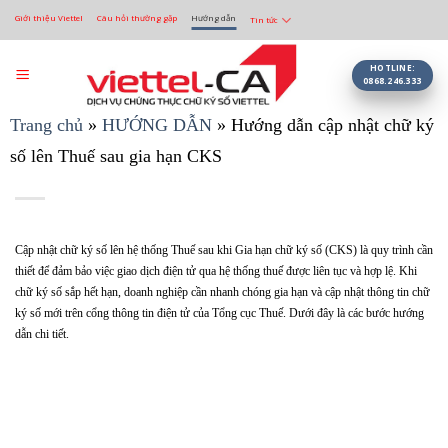
Bỏ
Giới thiệu Viettel
Câu hỏi thường gặp
Hướng dẫn
Tin tức
qua
nội
dung
HOTLINE:
0868.246.333
Trang chủ
»
HƯỚNG DẪN
»
Hướng dẫn cập nhật chữ ký
số lên Thuế sau gia hạn CKS
Cập nhật chữ ký số lên hệ thống Thuế sau khi Gia hạn chữ ký số (CKS) là quy trình cần
thiết để đảm bảo việc giao dịch điện tử qua hệ thống thuế được liên tục và hợp lệ. Khi
chữ ký số sắp hết hạn, doanh nghiệp cần nhanh chóng gia hạn và cập nhật thông tin chữ
ký số mới trên cổng thông tin điện tử của Tổng cục Thuế. Dưới đây là các bước hướng
dẫn chi tiết.