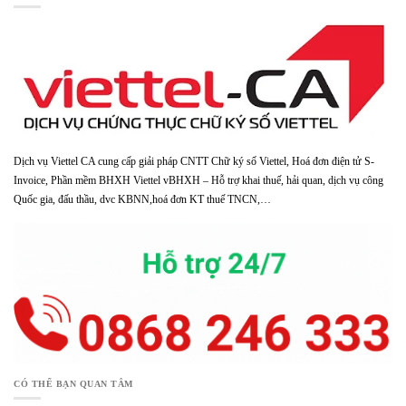
Dịch vụ Viettel CA cung cấp giải pháp CNTT Chữ ký số Viettel, Hoá đơn điện tử S-
Invoice, Phần mềm BHXH Viettel vBHXH – Hỗ trợ khai thuế, hải quan, dịch vụ công
Quốc gia, đấu thầu, dvc KBNN,hoá đơn KT thuế TNCN,…
CÓ THỂ BẠN QUAN TÂM